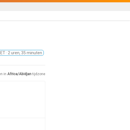
CET
· 2 uren, 35 minuten
en in
Africa/Abidjan
tijdzone