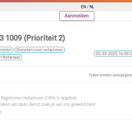
EN
/
NL
Aanmelden
 1009 (Prioriteit 2)
ensten
Diensten voor notarissen
05-03-2025 16:00 
n Notariaat
Tijden worden weergegev
 Registreren Notarissen (ORN) is opgelost.
maken van deze dienst zoals je van ons gewend bent.
T