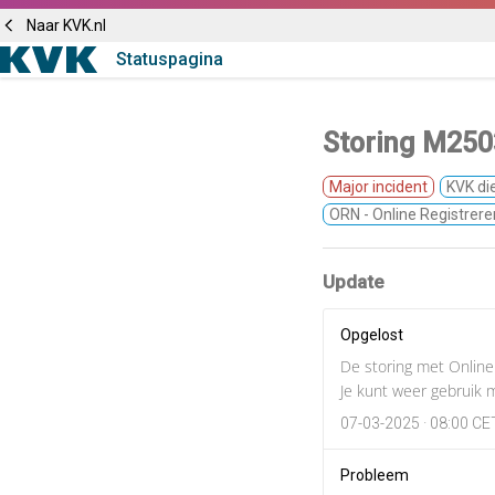
Naar KVK.nl
Statuspagina
Storing M2503
Major incident
KVK di
ORN - Online Registrere
Update
Opgelost
De storing met Online
Je kunt weer gebruik 
07-03-2025 · 08:00 CE
Probleem