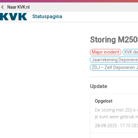
Naar KVK.nl
Statuspagina
Storing M2508
Major incident
KVK di
Jaarrekening Deponere
ZDJ – Zelf Deponeren 
Update
Opgelost
De storing met ZDJ is 
Je kunt weer gebruik 
28-08-2025 · 17:15 C