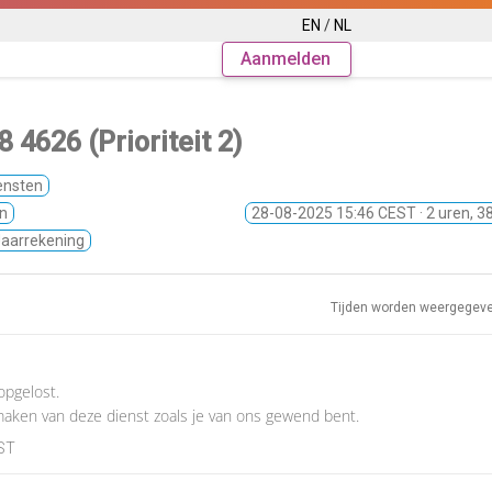
EN
/
NL
Aanmelden
 4626 (Prioriteit 2)
ensten
n
28-08-2025 15:46 CEST
· 2 uren, 
Jaarrekening
Tijden worden weergegev
opgelost.
maken van deze dienst zoals je van ons gewend bent.
EST