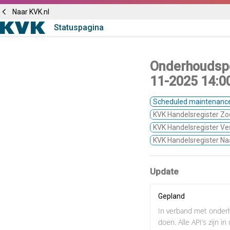
Naar KVK.nl
Statuspagina
Onderhoudspe
11-2025 14:0
Scheduled maintenanc
KVK Handelsregister Zo
KVK Handelsregister Ves
KVK Handelsregister N
Update
Gepland
In verband met onder
doen. Alle API’s zijn i