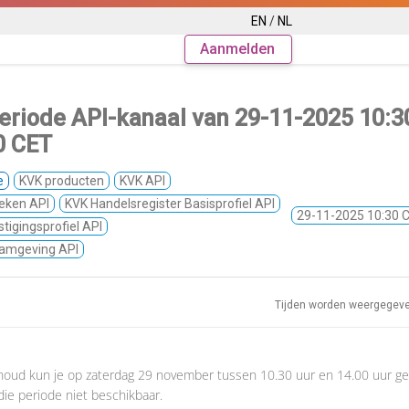
EN
/
NL
Aanmelden
riode API-kanaal van
29-11-2025 10:
0 CET
e
KVK producten
KVK API
eken API
KVK Handelsregister Basisprofiel API
29-11-2025 10:30 
tigingsprofiel API
aamgeving API
Tijden worden weergegev
houd kun je op zaterdag 29 november tussen 10.30 uur en 14.00 uur ge
n die periode niet beschikbaar.