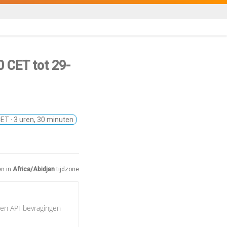
30 CET
tot
29-
CET
· 3 uren, 30 minuten
en in
Africa/Abidjan
tijdzone
en API-bevragingen