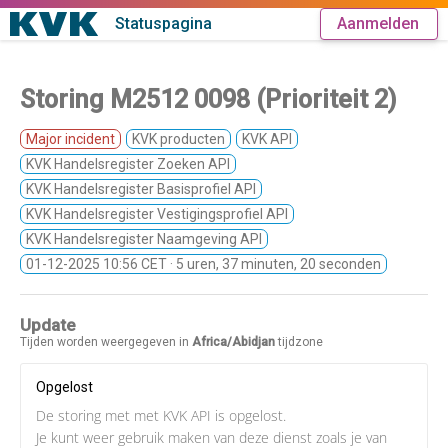
Statuspagina
Aanmelden
Storing M2512 0098 (Prioriteit 2)
Major incident
KVK producten
KVK API
KVK Handelsregister Zoeken API
KVK Handelsregister Basisprofiel API
KVK Handelsregister Vestigingsprofiel API
KVK Handelsregister Naamgeving API
01-12-2025 10:56 CET
· 5 uren, 37 minuten, 20 seconden
Update
Tijden worden weergegeven in
Africa/Abidjan
tijdzone
Opgelost
De storing met met KVK API is opgelost.
Je kunt weer gebruik maken van deze dienst zoals je van