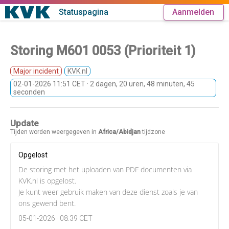
Statuspagina
Aanmelden
Storing M601 0053 (Prioriteit 1)
Major incident
KVK.nl
02-01-2026 11:51 CET
· 2 dagen, 20 uren, 48 minuten, 45
seconden
Update
Tijden worden weergegeven in
Africa/Abidjan
tijdzone
Opgelost
De storing met het uploaden van PDF documenten via
KVK.nl is opgelost.
Je kunt weer gebruik maken van deze dienst zoals je van
ons gewend bent.
05-01-2026 · 08:39 CET