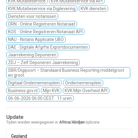
KVK Mutatieservice
KVK Mutatieservice via API
KVK Mutatieservice via Digilevering
KVK diensten
Diensten voor notarissen
ORN - Online Registreren Notariaat
KOS - Online Registreren Notariaat API
NAU - Notaris Applicatie UBO
DAE - Digitale Afgifte Exportdocumenten
Jaarrekening Deponeren
ZDJ – Zelf Deponeren Jaarrekening
SBR/Digipoort – Standaard Business Reporting middelgroot
en groot
Digitaal Ondernemersplein
Ondernemersplein
Business.gov.nl
Mijn KVK
KVK Mijn Overheid API
06-06-2026 06:00 CEST
· 11 uren
Update
Tijden worden weergegeven in
Africa/Abidjan
tijdzone
Gepland