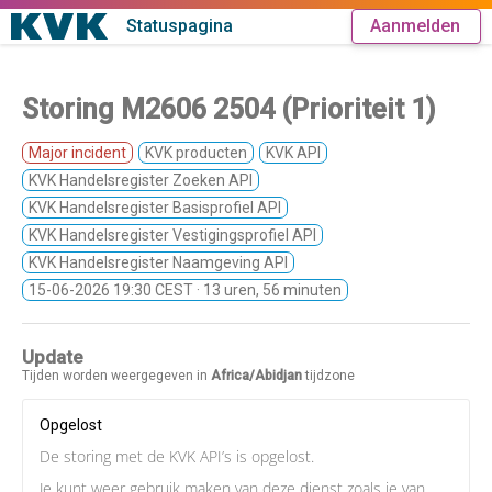
Statuspagina
Aanmelden
Storing M2606 2504 (Prioriteit 1)
Major incident
KVK producten
KVK API
KVK Handelsregister Zoeken API
KVK Handelsregister Basisprofiel API
KVK Handelsregister Vestigingsprofiel API
KVK Handelsregister Naamgeving API
15-06-2026 19:30 CEST
· 13 uren, 56 minuten
Update
Tijden worden weergegeven in
Africa/Abidjan
tijdzone
Opgelost
De storing met de KVK API’s is opgelost.
Je kunt weer gebruik maken van deze dienst zoals je van