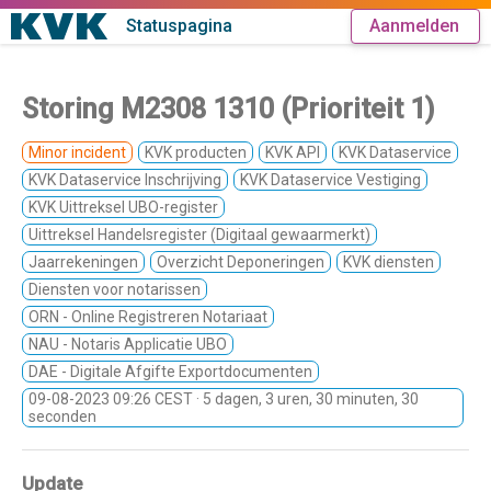
Statuspagina
Aanmelden
Storing M2308 1310 (Prioriteit 1)
Minor incident
KVK producten
KVK API
KVK Dataservice
KVK Dataservice Inschrijving
KVK Dataservice Vestiging
KVK Uittreksel UBO-register
Uittreksel Handelsregister (Digitaal gewaarmerkt)
Jaarrekeningen
Overzicht Deponeringen
KVK diensten
Diensten voor notarissen
ORN - Online Registreren Notariaat
NAU - Notaris Applicatie UBO
DAE - Digitale Afgifte Exportdocumenten
09-08-2023 09:26 CEST
· 5 dagen, 3 uren, 30 minuten, 30
seconden
Update