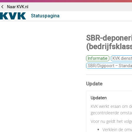
Naar KVK.nl
Statuspagina
SBR-deponerin
(bedrijfsklas
Informatie
KVK diens
SBR/Digipoort – Standa
Update
Updaten
KVK werkt eraan om d
gecontroleerde omstan
Voor nu geldt het volg
Verklein de omv