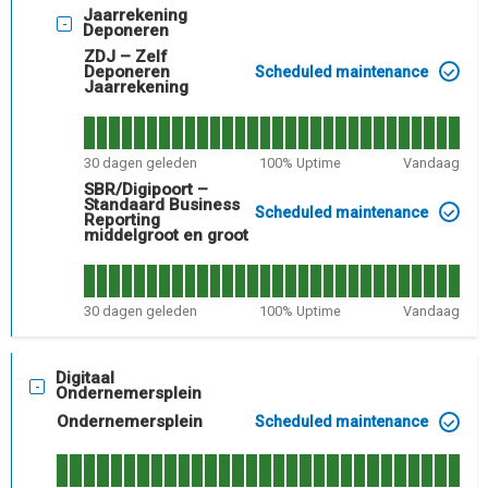
Jaarrekening
Deponeren
ZDJ – Zelf
Deponeren
Scheduled maintenance
Jaarrekening
30
dagen geleden
100
% Uptime
Vandaag
SBR/Digipoort –
Standaard Business
Scheduled maintenance
Reporting
middelgroot en groot
30
dagen geleden
100
% Uptime
Vandaag
Digitaal
Ondernemersplein
Ondernemersplein
Scheduled maintenance