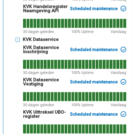
KVK Handelsregister
Scheduled maintenance
Naamgeving API
30
dagen geleden
100
% Uptime
Vandaag
KVK Dataservice
KVK Dataservice
Scheduled maintenance
Inschrijving
30
dagen geleden
100
% Uptime
Vandaag
KVK Dataservice
Scheduled maintenance
Vestiging
30
dagen geleden
100
% Uptime
Vandaag
KVK Uittreksel UBO-
Scheduled maintenance
register