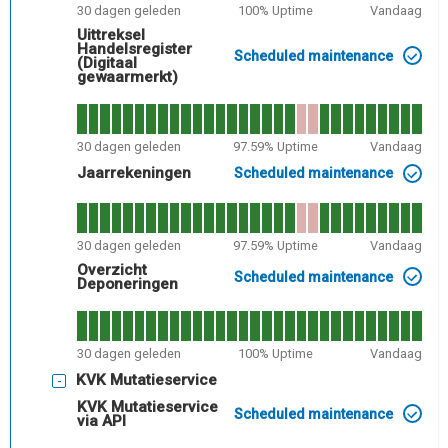
30
dagen geleden
100
% Uptime
Vandaag
Uittreksel
Handelsregister
Scheduled maintenance
(Digitaal
gewaarmerkt)
30
dagen geleden
97.59
% Uptime
Vandaag
Jaarrekeningen
Scheduled maintenance
30
dagen geleden
97.59
% Uptime
Vandaag
Overzicht
Scheduled maintenance
Deponeringen
30
dagen geleden
100
% Uptime
Vandaag
KVK Mutatieservice
KVK Mutatieservice
Scheduled maintenance
via API