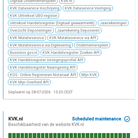
Digitaal Ondernemersplein
KVK.nl
KVK Dataservice Inschrijving
KVK Dataservice Vestiging
KVK Uittreksel UBO-register
Uittreksel Handelsregister (Digitaal gewaarmerkt)
Jaarrekeningen
Overzicht Deponeringen
Jaarrekening Deponeren
KVK Mutatieservice
KVK Mutatieservice via API
KVK Mutatieservice via Digilevering
Ondernemersplein
Business.gov.nl
KVK Handelsregister Zoeken API
KVK Handelsregister Vestigingsprofiel API
KVK Handelsregister Naamgeving API
KOS - Online Registreren Notariaat API
Mijn KVK
KVK Mijn Overheid API
Geplaatst op
28-07-2026 · 15:20 CEST
KVK.nl
Scheduled maintenance
Beschikbaarheid van de website KVK.nl