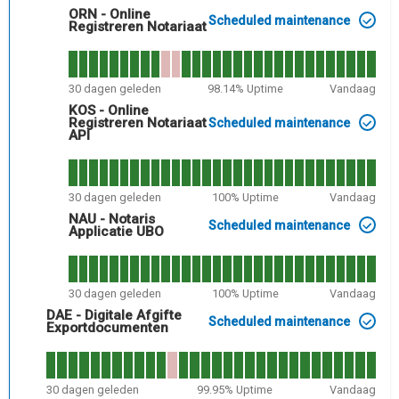
ORN - Online
Scheduled maintenance
Registreren Notariaat
30
dagen geleden
98.14
% Uptime
Vandaag
KOS - Online
Registreren Notariaat
Scheduled maintenance
API
30
dagen geleden
100
% Uptime
Vandaag
NAU - Notaris
Scheduled maintenance
Applicatie UBO
30
dagen geleden
100
% Uptime
Vandaag
DAE - Digitale Afgifte
Scheduled maintenance
Exportdocumenten
30
dagen geleden
99.95
% Uptime
Vandaag