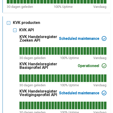
30
dagen geleden
100
% Uptime
Vandaag
KVK producten
KVK API
KVK Handelsregister
Scheduled maintenance
Zoeken API
30
dagen geleden
100
% Uptime
Vandaag
KVK Handelsregister
Operationeel
Basisprofiel API
30
dagen geleden
100
% Uptime
Vandaag
KVK Handelsregister
Scheduled maintenance
Vestigingsprofiel API
30
dagen geleden
100
% Uptime
Vandaag