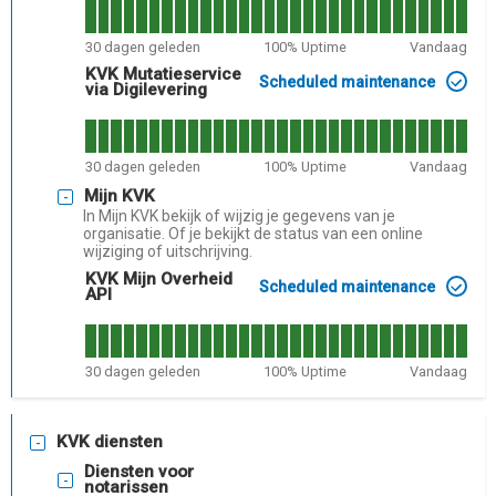
30
dagen geleden
100
% Uptime
Vandaag
KVK Mutatieservice
Scheduled maintenance
via Digilevering
30
dagen geleden
100
% Uptime
Vandaag
Mijn KVK
In Mijn KVK bekijk of wijzig je gegevens van je
organisatie. Of je bekijkt de status van een online
wijziging of uitschrijving.
KVK Mijn Overheid
Scheduled maintenance
API
30
dagen geleden
100
% Uptime
Vandaag
KVK diensten
Diensten voor
notarissen